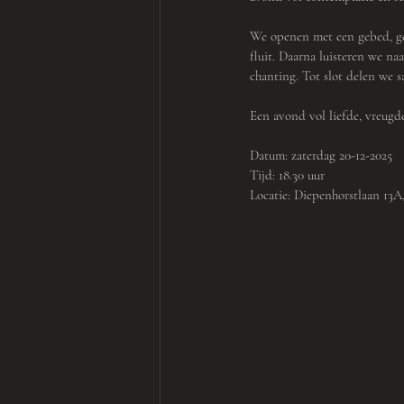
We openen met een gebed, ge
fluit. Daarna luisteren we n
chanting. Tot slot delen we
Een avond vol liefde, vreugd
Datum: zaterdag 20-12-2025
Tijd: 18.30 uur
Locatie: Diepenhorstlaan 13