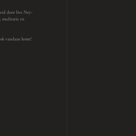
eid door live Ney-
, meditatie en 
 ook vandaan komt!