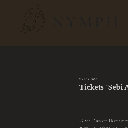
NYMPH
26 nov 2025
Tickets 'Sebi 
🌙 Sebi Arus van Hazrat Mev
avond vol contemplatie en s