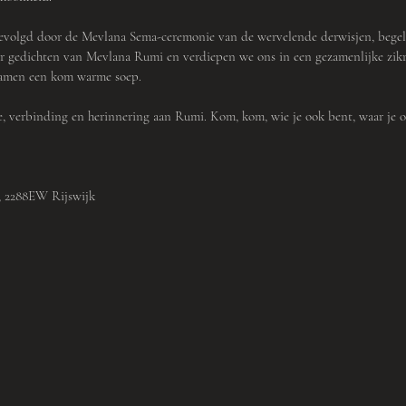
volgd door de Mevlana Sema-ceremonie van de wervelende derwisjen, begel
aar gedichten van Mevlana Rumi en verdiepen we ons in een gezamenlijke zikr
 samen een kom warme soep.
e, verbinding en herinnering aan Rumi. Kom, kom, wie je ook bent, waar je
A, 2288EW Rijswijk