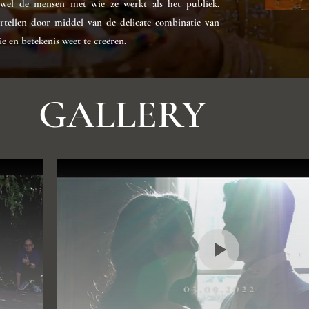
owel de mensen met wie ze werkt als het publiek.
ertellen door middel van de delicate combinatie van
e en betekenis weet te creëren.
GALLERY