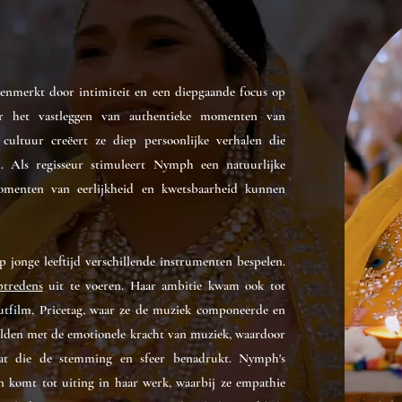
kenmerkt door intimiteit en een diepgaande focus op
or het vastleggen van authentieke momenten van
cultuur creëert ze diep persoonlijke verhalen die
. Als regisseur stimuleert Nymph een natuurlijke
menten van eerlijkheid en kwetsbaarheid kunnen
jonge leeftijd verschillende instrumenten bespelen.
ptredens
uit te voeren. Haar ambitie kwam ook tot
uutfilm, Pricetag, waar ze de muziek componeerde en
elden met de emotionele kracht van muziek, waardoor
aat die de stemming en sfeer benadrukt. Nymph's
 komt tot uiting in haar werk, waarbij ze empathie