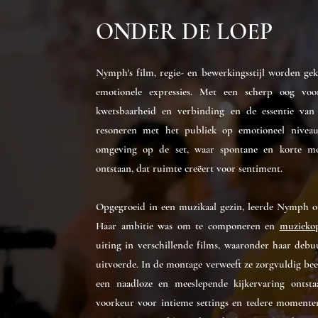
ONDER DE LOEP
Nymph's film, regie- en bewerkingsstijl worden ge
emotionele expressies. Met een scherp oog vo
kwetsbaarheid en verbinding en de essentie van 
resoneren met het publiek op emotioneel niveau
omgeving op de set, waar spontane en korte mo
ontstaan, dat ruimte creëert voor sentiment.
Opgegroeid in een muzikaal gezin, leerde Nymph op 
Haar ambitie was om te componeren en
muzieko
uiting in verschillende films, waaronder haar deb
uitvoerde. In de montage verweeft ze zorgvuldig be
een naadloze en meeslepende kijkervaring ontst
voorkeur voor intieme settings en tedere momenten