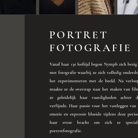
PORTRET
FOTOGRAFIE
Vanaf haar 13e leeftijd begon Nymph zich bezig
met fotografie waarbij ze zich volledig onderd
het experimenteren met de beeld. Na verloo
maakte ze de overstap naar het maken van film
ze geleidelijk haar vaardigheden achter 
verfijnde. Haar passie voor het vastleggen van
emotie en expressie bloeide tijdens deze perio
haar ertoe bracht om zich te speciali
portretfotografie.