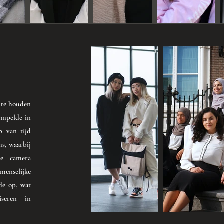
 te houden
ompelde in
p van tijd
s, waarbij
de camera
 menselijke
de op, wat
seren in