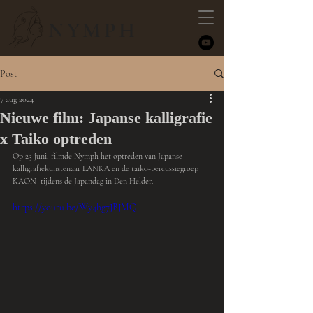
NYMPH
Post
7 aug 2024
Nieuwe film: Japanse kalligrafie
x Taiko optreden
Op 23 juni, filmde Nymph het optreden van Japanse 
kalligrafiekunstenaar LANKA en de taiko-percussiegroep 
KAON  tijdens de Japandag in Den Helder.
https://youtu.be/Wy4hg7JBJMQ