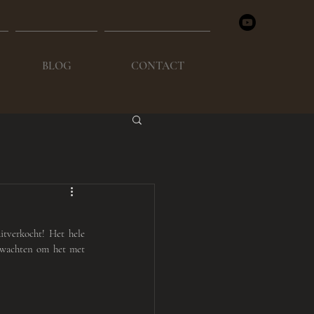
BLOG
CONTACT
tverkocht! Het hele 
 wachten om het met 