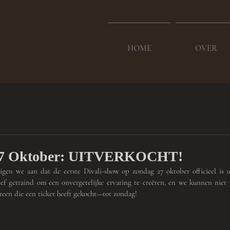
HOME
OVER
 27 Oktober: UITVERKOCHT!
gen we aan dat de eerste Divali-show op zondag 27 oktober officieel is ui
sief getraind om een onvergetelijke ervaring te creëren, en we kunnen niet
ereen die een ticket heeft gekocht—tot zondag!