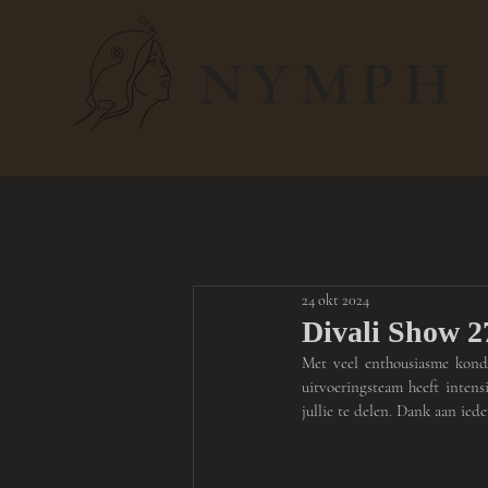
NYMPH
24 okt 2024
Divali Show
Met veel enthousiasme kondi
uitvoeringsteam heeft inten
jullie te delen. Dank aan ied