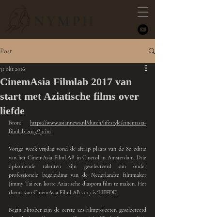
NYMPH
Post
31 okt 2016
CinemAsia Filmlab 2017 van
start met Aziatische films over
liefde
Bron: 
https://www.asiannews.nl/dutch/lifestyle/cinemasia-
filmlab-2017/?print
Vorige week vrijdag vond de aftrap plaats van de 8e editie 
van het CinemAsia FilmLAB in Cinetol in Amsterdam. Drie 
opkomende talenten zijn geselecteerd om onder 
professionele begeleiding van de Nederlandse filmmaker 
Jimmy Tai een korte Aziatische diaspora film te maken. Het 
thema van CinemAsia FilmLAB 2017 is ‘LIEFDE’. 
Begin oktober zijn de eerste zes filmprojecten geselecteerd 