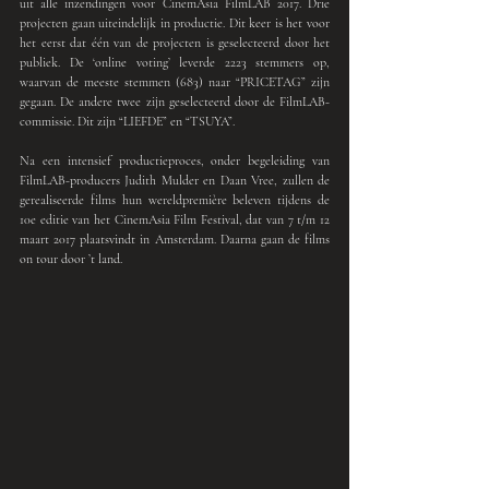
uit alle inzendingen voor CinemAsia FilmLAB 2017. Drie 
projecten gaan uiteindelijk in productie. Dit keer is het voor 
het eerst dat één van de projecten is geselecteerd door het 
publiek. De ‘online voting’ leverde 2223 stemmers op, 
waarvan de meeste stemmen (683) naar “PRICETAG” zijn 
gegaan. De andere twee zijn geselecteerd door de FilmLAB-
commissie. Dit zijn “LIEFDE” en “TSUYA”.
Na een intensief productieproces, onder begeleiding van 
FilmLAB-producers Judith Mulder en Daan Vree, zullen de 
gerealiseerde films hun wereldpremière beleven tijdens de 
10e editie van het CinemAsia Film Festival, dat van 7 t/m 12 
maart 2017 plaatsvindt in Amsterdam. Daarna gaan de films 
on tour door ’t land.