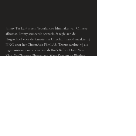
Jimmy Tai (40) is een Nederlandse filmmaker van Chinese 
afkomst. Jimmy studeerde scenario & regie aan de 
Hogeschool voor de Kunsten in Utrecht. In 2006 maakte hij 
PING voor het CinemAsia FilmLAB. Tevens werkte hij als 
regieassistent aan producties als Bro’s Before Ho’s, New 
Kids, De Club van Sinterklaas, Mees Kees op de Planken, 
Sonny Boy, ‘t Schaep met de 5 Pooten. Jimmy Tai: 
“Alle 
bouwstenen zijn anders om een goede film te maken en elke keer 
ga je daar weer anders mee om. Zo proberen we het unieke uit elk 
verhaal naar boven te brengen. Ik kijk ernaar uit de kandidaten 
voor FilmLAB 2017 te begeleiden.”