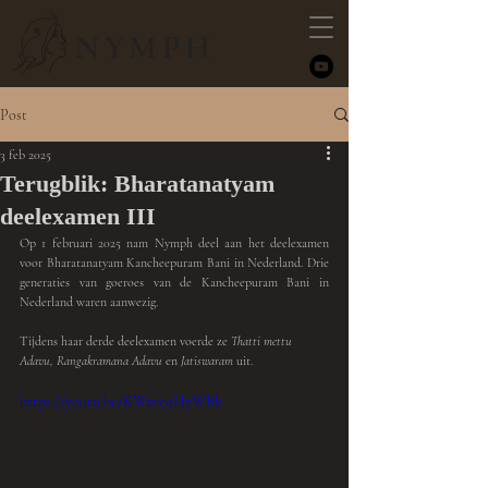
NYMPH
Post
3 feb 2025
Terugblik: Bharatanatyam
deelexamen III
Op 1 februari 2025 nam Nymph deel aan het deelexamen 
voor Bharatanatyam Kancheepuram Bani in Nederland. Drie 
generaties van goeroes van de Kancheepuram Bani in 
Nederland waren aanwezig.
Tijdens haar derde deelexamen voerde ze 
Thatti mettu 
Adavu, Rangakramana Adavu 
en 
Jatiswaram 
uit.
https://youtu.be/KWxve9H7WBk