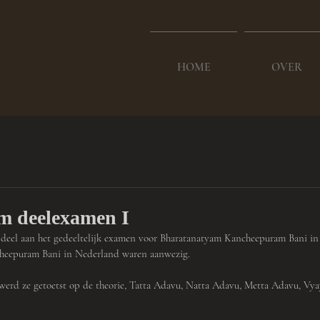
HOME
OVER
m deelexamen I
eel aan het gedeeltelijk examen voor Bharatanatyam Kancheepuram Bani in 
cheepuram Bani in Nederland waren aanwezig.
werd ze getoetst op de theorie, Tatta Adavu, Natta Adavu, Metta Adavu, Vy