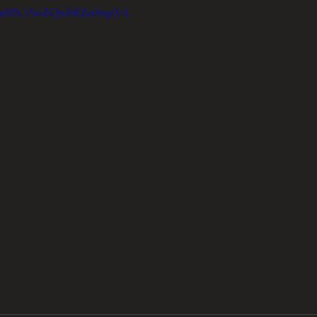
nnMXA?si=EQtubKZztStqsX-L