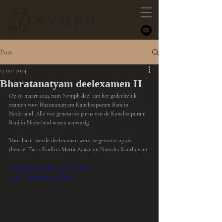
NYMPH
Post
17 mrt 2024
Bharatanatyam deelexamen II
Op 16 maart 2024 nam Nymph deel aan het gedeeltelijk 
examen voor Bharatanatyam Kancheepuram Bani in 
Nederland. Alle vier generaties gurus van de Kancheepuram 
Bani in Nederland waren aanwezig.
Voor haar tweede deelexamen werd ze getoetst op de 
theorie, Tatta Kuditta Metta Adavu en Natesha Kauthuvam.
https://youtu.be/-gdwt7Fs3xo?
si=dT7p0fhO7zAfKrPM