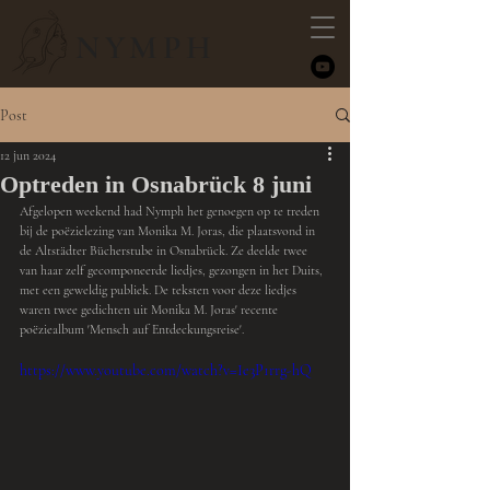
NYMPH
Post
12 jun 2024
Optreden in Osnabrück 8 juni
Afgelopen weekend had Nymph het genoegen op te treden 
bij de poëzielezing van Monika M. Joras, die plaatsvond in 
de Altstädter Bücherstube in Osnabrück. Ze deelde twee 
van haar zelf gecomponeerde liedjes, gezongen in het Duits, 
met een geweldig publiek. De teksten voor deze liedjes 
waren twee gedichten uit Monika M. Joras' recente 
poëziealbum 'Mensch auf Entdeckungsreise'.
https://www.youtube.com/watch?v=Ie3P1rrg-hQ